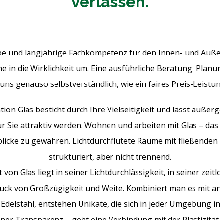
verlassen.
e und langjährige Fachkompetenz für den Innen- und Außen
he in die Wirklichkeit um. Eine ausführliche Beratung, Pla
 uns genauso selbstverständlich, wie ein faires Preis-Leistu
tion Glas besticht durch Ihre Vielseitigkeit und lässt auße
r Sie attraktiv werden. Wohnen und arbeiten mit Glas – das
blicke zu gewähren. Lichtdurchflutete Räume mit fließenden
strukturiert, aber nicht trennend.
t von Glas liegt in seiner Lichtdurchlässigkeit, in seiner zeit
druck von Großzügigkeit und Weite. Kombiniert man es mit a
 Edelstahl, entstehen Unikate, die sich in jeder Umgebung in
einer Transparenz – geht eine Verbindung mit der Plastizitä