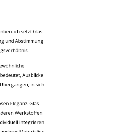
bereich setzt Glas
nung und Abstimmung
ngsverhältnis.
rgewöhnliche
 bedeutet, Ausblicke
 Übergängen, in sich
losen Eleganz. Glas
nderen Werkstoffen,
dividuell integrieren
t anderer Materialien